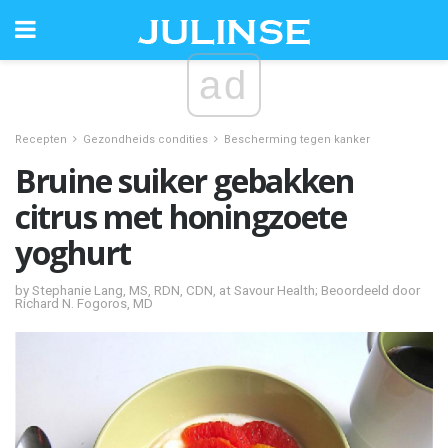
ad
Recepten
Gezondheids condities
Bescherming tegen kanker
Bruine suiker gebakken
citrus met honingzoete
yoghurt
by Stephanie Lang, MS, RDN, CDN, at Savour Health; Beoordeeld door
Richard N. Fogoros, MD