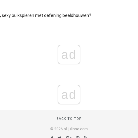
e, sexy buikspieren met oefening beeldhouwen?
ad
ad
BACK TO TOP
© 2026 nl.julinse.com