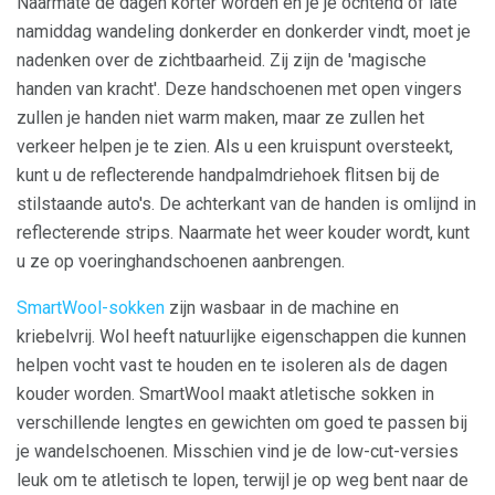
Naarmate de dagen korter worden en je je ochtend of late
namiddag wandeling donkerder en donkerder vindt, moet je
nadenken over de zichtbaarheid. Zij zijn de 'magische
handen van kracht'. Deze handschoenen met open vingers
zullen je handen niet warm maken, maar ze zullen het
verkeer helpen je te zien. Als u een kruispunt oversteekt,
kunt u de reflecterende handpalmdriehoek flitsen bij de
stilstaande auto's. De achterkant van de handen is omlijnd in
reflecterende strips. Naarmate het weer kouder wordt, kunt
u ze op voeringhandschoenen aanbrengen.
SmartWool-sokken
zijn wasbaar in de machine en
kriebelvrij. Wol heeft natuurlijke eigenschappen die kunnen
helpen vocht vast te houden en te isoleren als de dagen
kouder worden. SmartWool maakt atletische sokken in
verschillende lengtes en gewichten om goed te passen bij
je wandelschoenen. Misschien vind je de low-cut-versies
leuk om te atletisch te lopen, terwijl je op weg bent naar de