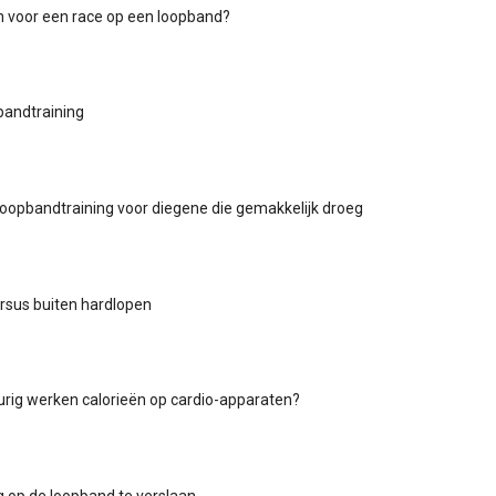
en voor een race op een loopband?
bandtraining
oopbandtraining voor diegene die gemakkelijk droeg
rsus buiten hardlopen
rig werken calorieën op cardio-apparaten?
g op de loopband te verslaan