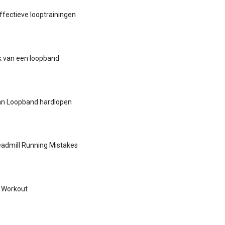
effectieve looptrainingen
ik van een loopband
an Loopband hardlopen
dmill Running Mistakes
l Workout