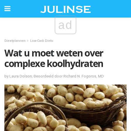
ad
Dieetplannen
Low-Carb Diets
Wat u moet weten over
complexe koolhydraten
by Laura Dolson; Beoordeeld door Richard N. Fogoros, MD