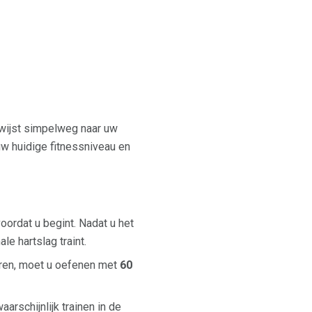
erwijst simpelweg naar uw
 uw huidige fitnessniveau en
voordat u begint. Nadat u het
e hartslag traint.
teren, moet u oefenen met
60
arschijnlijk trainen in de