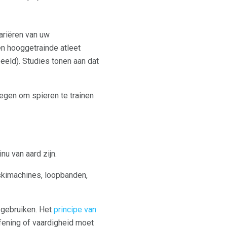
ariëren van uw
en hooggetrainde atleet
beeld). Studies tonen aan dat
egen om spieren te trainen
nu van aard zijn.
skimachines, loopbanden,
g gebruiken. Het
principe van
efening of vaardigheid moet