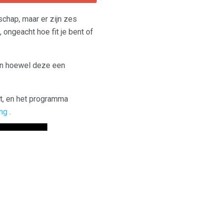
chap, maar er zijn zes
ngeacht hoe fit je bent of
En hoewel deze een
rt, en het programma
ing
.