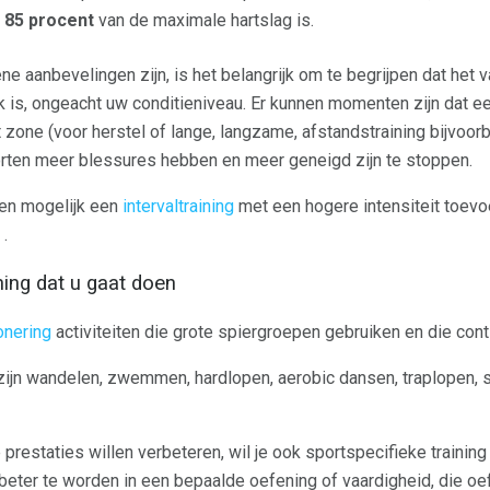
t 85 procent
van de maximale hartslag is.
aanbevelingen zijn, is het belangrijk om te begrijpen dat het v
ijk is, ongeacht uw conditieniveau. Er kunnen momenten zijn dat e
nt zone (voor herstel of lange, langzame, afstandstraining bijvoor
orten meer blessures hebben en meer geneigd zijn te stoppen.
en mogelijk een
intervaltraining
met een hogere intensiteit toevo
.
ning dat u gaat doen
onering
activiteiten die grote spiergroepen gebruiken en die conti
ijn wandelen, zwemmen, hardlopen, aerobic dansen, traplopen, 
prestaties willen verbeteren, wil je ook sportspecifieke trainin
 beter te worden in een bepaalde oefening of vaardigheid, die o