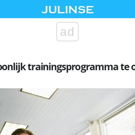
ad
oonlijk trainingsprogramma te