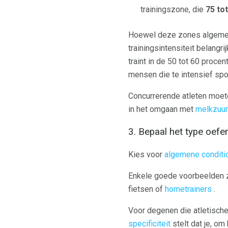
trainingszone, die
75 to
Hoewel deze zones algemene 
trainingsintensiteit belangr
traint in de 50 tot 60 proce
mensen die te intensief sp
Concurrerende atleten moet
in het omgaan met
melkzuur
3. Bepaal het type oefe
Kies voor
algemene conditi
Enkele goede voorbeelden z
fietsen of
hometrainers
.
Voor degenen die atletische 
specificiteit
stelt dat je, om