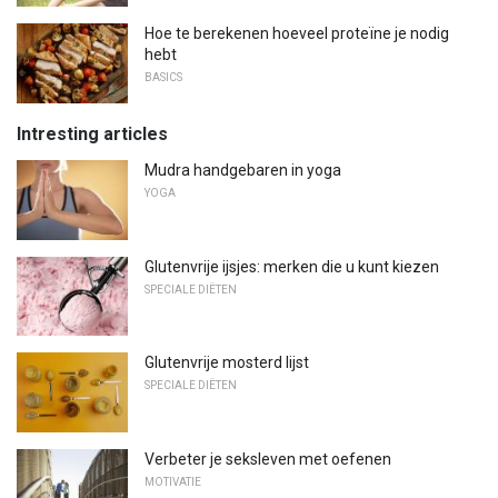
Hoe te berekenen hoeveel proteïne je nodig
hebt
BASICS
Intresting articles
Mudra handgebaren in yoga
YOGA
Glutenvrije ijsjes: merken die u kunt kiezen
SPECIALE DIËTEN
Glutenvrije mosterd lijst
SPECIALE DIËTEN
Verbeter je seksleven met oefenen
MOTIVATIE